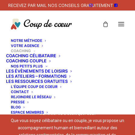
RECEVEZ PAR MAIL NOS CONSEILS GRATUITEMENT
NOTRE MÉTHODE
VOTRE AGENCE
COACHING
COACHING CÉLIBATAIRE
COACHING COUPLE
Parce qu’aimer n’est pas
NOS PETITS PLUS
LES ÉVÈNEMENTS DE LOISIRS
toujours simple…
LES ATELIERS – FORMATIONS
LES RESSOURCES GRATUITES
L’ÉQUIPE COUP DE COEUR
CONTACT
REJOINDRE LE RÉSEAU
Parfois, malgré l’envie de bien faire, certaines situations
PRESSE
relationnelles deviennent diﬃciles à comprendre, à
BLOG
ESPACE MEMBRES
traverser ou à débloquer seul.
Que vous soyez célibataire ou en couple, je vous propose un
accompagnement humain et bienveillant autour des