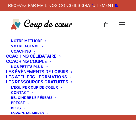
RECEVEZ PAR MAIL NOS CONSEILS GRATUITEMENT
NOTRE MÉTHODE
VOTRE AGENCE
COACHING
COACHING CÉLIBATAIRE
COACHING COUPLE
Remettons l’humain au coeur
NOS PETITS PLUS
LES ÉVÈNEMENTS DE LOISIRS
des rencontres
LES ATELIERS – FORMATIONS
LES RESSOURCES GRATUITES
L’ÉQUIPE COUP DE COEUR
avec l'agence Coup de Coeur
CONTACT
REJOINDRE LE RÉSEAU
PRESSE
BLOG
ESPACE MEMBRES