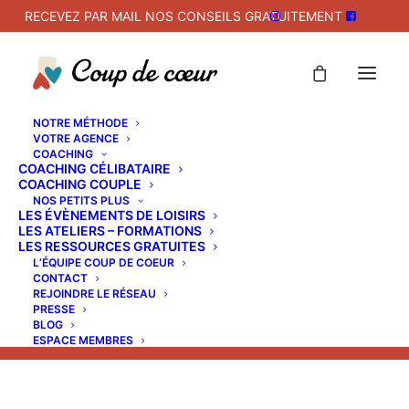
RECEVEZ PAR MAIL NOS CONSEILS GRATUITEMENT
NOTRE MÉTHODE
VOTRE AGENCE
COACHING
COACHING CÉLIBATAIRE
COACHING COUPLE
Remettons l’humain au coeur
NOS PETITS PLUS
LES ÉVÈNEMENTS DE LOISIRS
des rencontres
LES ATELIERS – FORMATIONS
LES RESSOURCES GRATUITES
L’ÉQUIPE COUP DE COEUR
avec l'agence Coup de Coeur
CONTACT
REJOINDRE LE RÉSEAU
PRESSE
BLOG
ESPACE MEMBRES