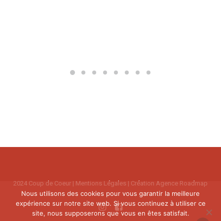
2024 Coup de Coeur |
Mentions Légales
| Création
Agence Roadmap
Nous utilisons des cookies pour vous garantir la meilleure
expérience sur notre site web. Si vous continuez à utiliser ce
site, nous supposerons que vous en êtes satisfait.